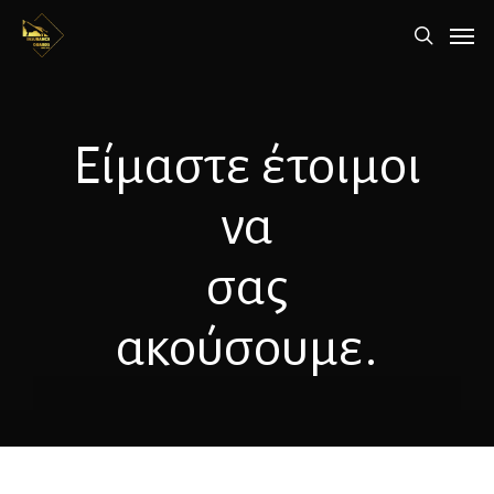
Skip
Men
to
search
main
content
Είμαστε έτοιμοι
να
σας
ακούσουμε.