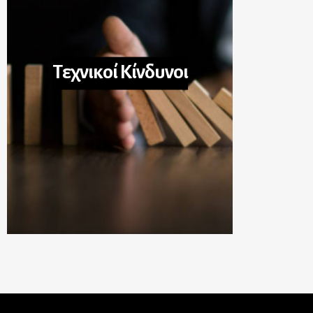
Τεχνικοί Κίνδυνοι