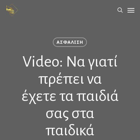
Skip
Men
to
search
main
content
ΑΣΦΆΛΙΣΗ
Video: Να γιατί
πρέπει να
έχετε τα παιδιά
σας στα
παιδικά