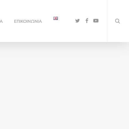
searc
TWITTER
FACEBOOK
YOUTUBE
Α
ΕΠΙΚΟΙΝΩΝΊΑ